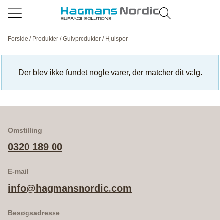
Forside
/
Produkter
/
Gulvprodukter
/ Hjulspor
Der blev ikke fundet nogle varer, der matcher dit valg.
Omstilling
0320 189 00
E-mail
info@hagmansnordic.com
Besøgsadresse