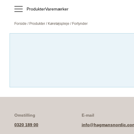
Produkter
Varemærker
Forside
/
Produkter
/
Køretøjspleje
/ Fortynder
Omstilling
E-mail
0320 189 00
info@hagmansnordic.co