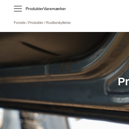
Produkter
Varemærker
Forside
/
Produkter
/ Rustbeskyttelse
Pr