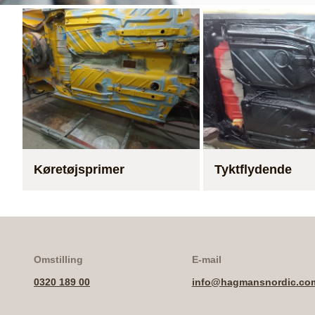
Køretøjsprimer
Tyktflydende
Omstilling
E-mail
0320 189 00
info@hagmansnordic.co