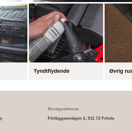
Tyndtflydende
Øvrig ru
Besøgsadresse
m
Förläggarevägen 2, 511 72 Fritsla