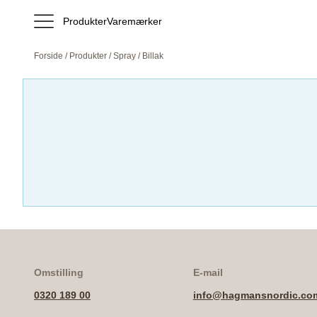
Produkter
Varemærker
Forside
/
Produkter
/
Spray
/ Billak
Omstilling
E-mail
0320 189 00
info@hagmansnordic.co