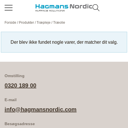
Forside
/
Produkter
/
Træpleje
/ Træolie
Der blev ikke fundet nogle varer, der matcher dit valg.
Omstilling
0320 189 00
E-mail
info@hagmansnordic.com
Besøgsadresse