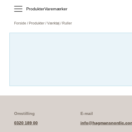
Produkter
Varemærker
Forside
/
Produkter
/
Værktøj
/ Ruller
Omstilling
E-mail
0320 189 00
info@hagmansnordic.co