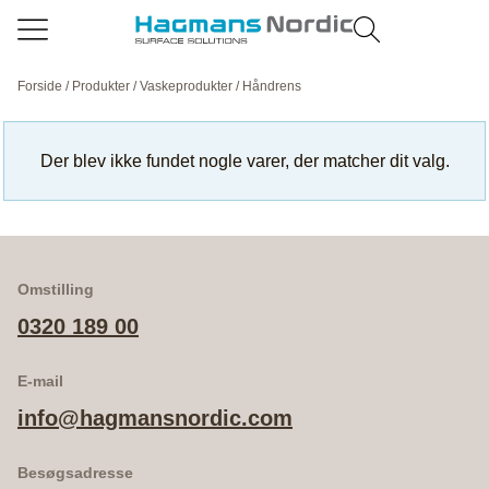
Forside
/
Produkter
/
Vaskeprodukter
/ Håndrens
Der blev ikke fundet nogle varer, der matcher dit valg.
Omstilling
0320 189 00
E-mail
info@hagmansnordic.com
Besøgsadresse