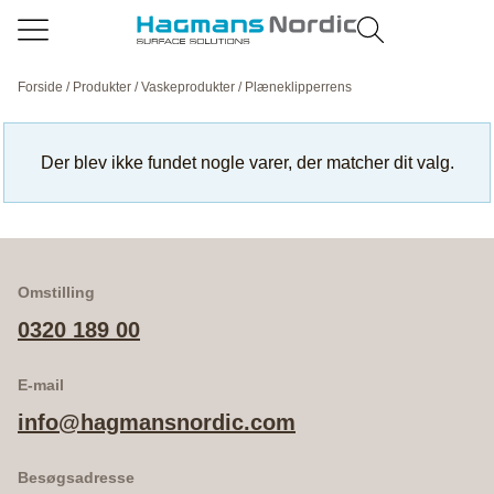
Forside
/
Produkter
/
Vaskeprodukter
/ Plæneklipperrens
Der blev ikke fundet nogle varer, der matcher dit valg.
Omstilling
0320 189 00
E-mail
info@hagmansnordic.com
Besøgsadresse