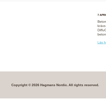
7 APRI
Betong
krävs
Diffu
beton
Läs h
Copyright © 2026 Hagmans Nordic. All rights reserved.