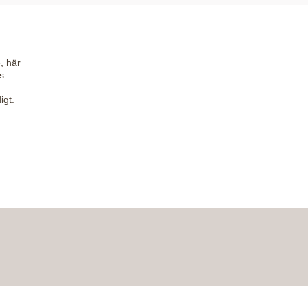
e, här
s
igt.