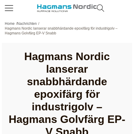
Home
/
Nachrichten
/
Hagmans Nordic lanserar snabbhärdande epoxifärg för industrigolv –
Hagmans Golvfärg EP-V Snabb
Hagmans Nordic
lanserar
snabbhärdande
epoxifärg för
industrigolv –
Hagmans Golvfärg EP-
V Snabb