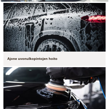
Ajone uvonulkopintojen hoito