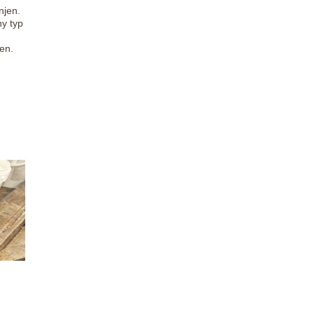
njen.
ny typ
gen.