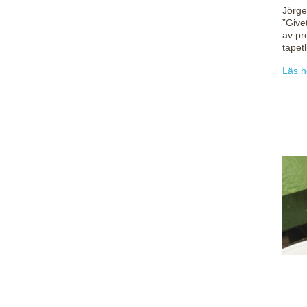
Jörge
”Givet
av pr
tapetl
Läs h