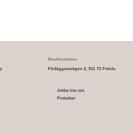
Besöksadress
m
Förläggarevägen 2, 511 72 Fritsla
Jobba hos oss
Produkter