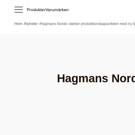
Produkter
Varumärken
Hem
/
Nyheter
/
Hagmans Nordic stärker produktionskapaciteten med ny tape
Hagmans Nordi