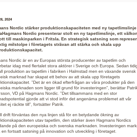
IL 2024
ns Nordic stärker produktionskapaciteten med ny tapetlimslinje 
laHagmans Nordic presenterar stolt en ny tapetlimslinje, ett välk
kott till maskinparken i Fritsla. En strategisk satsning som represe
ktig milstolpe i företagets strävan att stärka och skala upp
roduktionskapacitet.
ns Nordic är en av Europas största producenter av tapetlim och
betar idag med flertalet stora aktörer i Sverige och Europa. Sedan tidi
all produktion av tapetlim i fabriken i Halmstad men en växande svensk
eisk marknad har skapat ett behov av att skala upp företagets
ktionskapacitet. ”Det är en ökad efterfrågan av våra produkter på den
eiska marknaden som ligger till grund för investeringen”, berättar Patri
sson, VD på Hagmans Nordic. ”Det tillsammans med en stor
adspotential gjorde att vi stod inför det angenäma problemet att vår
tet ej räckte till”, fortsätter Patrik.
ull drift förväntas den nya linjen stå för en betydande ökning av
ktionskapaciteten utav tapetlim, den stärker även Hagmans Nordics
dande på den europeiska och svenska marknaden. Investeringen mark
 en fortsatt satsning på innovation och utveckling i företaget.