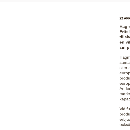
22 APR
Hagma
Frits
tills
en vi
sin p
Hagma
samar
sker 
europ
produ
europ
Ander
markn
kapaci
Vid f
produ
erbju
också