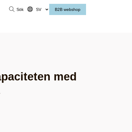
Sök
B2B webshop
apaciteten med