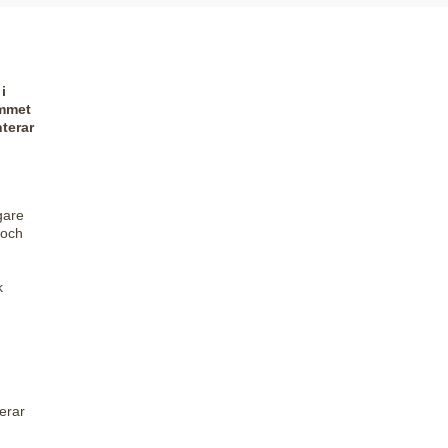
i
ommet
nterar
gare
 och
k
erar