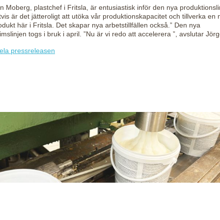
n Moberg, plastchef i Fritsla, är entusiastisk inför den nya produktionsli
vis är det jätteroligt att utöka vår produktionskapacitet och tillverka en 
odukt här i Fritsla. Det skapar nya arbetstillfällen också.” Den nya
imslinjen togs i bruk i april. ”Nu är vi redo att accelerera ”, avslutar Jör
ela pressreleasen