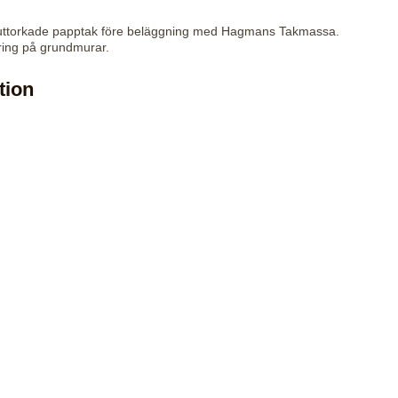
 uttorkade papptak före beläggning med Hagmans Takmassa.
ring på grundmurar.
tion