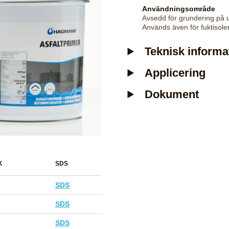
Användningsområde
Avsedd för grundering på
Används även för fuktisole
Teknisk informa
Applicering
Dokument
K
SDS
SDS
SDS
SDS