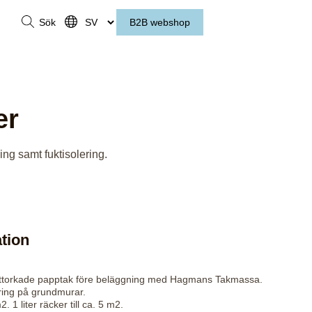
Sök
B2B webshop
er
ing samt fuktisolering.
tion
uttorkade papptak före beläggning med Hagmans Takmassa.
ering på grundmurar.
. 1 liter räcker till ca. 5 m2.