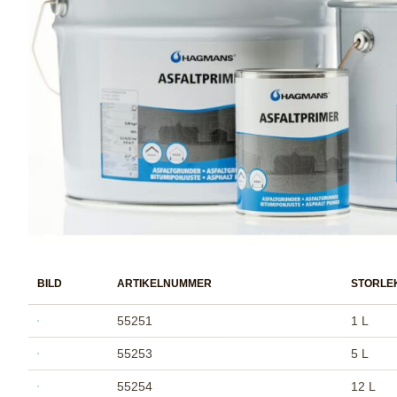
BILD
ARTIKELNUMMER
STORLE
55251
1 L
55253
5 L
55254
12 L