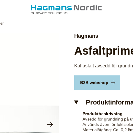
mer
Hagmans
Asfaltprim
Kallasfalt avsedd för grundn
B2B webshop
Produktinforma
Produktbeskrivning
Avsedd för grundning på 
Används även för fuktisol
Materialåtgång: Ca. 0,2 l/m2