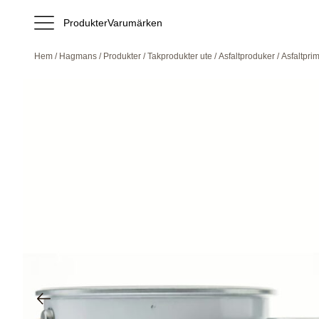
Produkter
Varumärken
Hem
/
Hagmans
/
Produkter
/
Takprodukter ute
/
Asfaltproduker
/ Asfaltpri