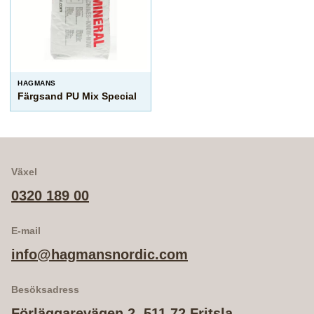
HAGMANS
Färgsand PU Mix Special
Växel
0320 189 00
E-mail
info@hagmansnordic.com
Besöksadress
Förläggarevägen 2, 511 72 Fritsla