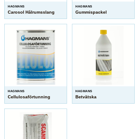
HAGMANS
HAGMANS
Carosol Hålrumsslang
Gummispackel
HAGMANS
HAGMANS
Cellulosaförtunning
Betvätska