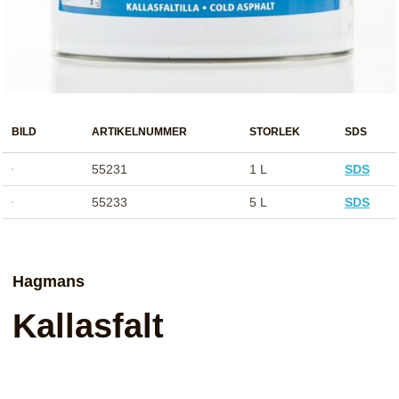
BILD
ARTIKELNUMMER
STORLEK
SDS
55231
1 L
SDS
55233
5 L
SDS
Hagmans
Kallasfalt