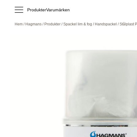
Produkter
Varumärken
Hem
/
Hagmans
/
Produkter
/
Spackel lim & fog
/
Handspackel
/ Stålplast 