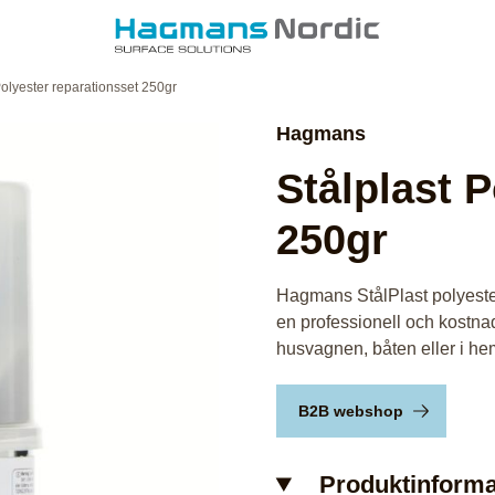
Polyester reparationsset 250gr
Hagmans
Stålplast 
250gr
Hagmans StålPlast polyester
en professionell och kostna
husvagnen, båten eller i he
B2B webshop
Produktinforma