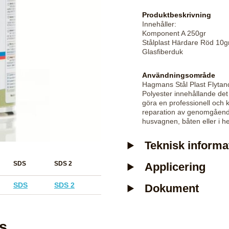
Produktbeskrivning
Innehåller:
Komponent A 250gr
Stålplast Härdare Röd 10g
Glasfiberduk
Användningsområde
Hagmans Stål Plast Flytan
Polyester innehållande det
göra en professionell och 
reparation av genomgående 
husvagnen, båten eller i 
Teknisk informa
SDS
SDS 2
Applicering
SDS
SDS 2
Dokument
s