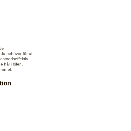
r
de
 du behöver för att
kostnadseffektiv
hål i bilen,
hemmet.
tion