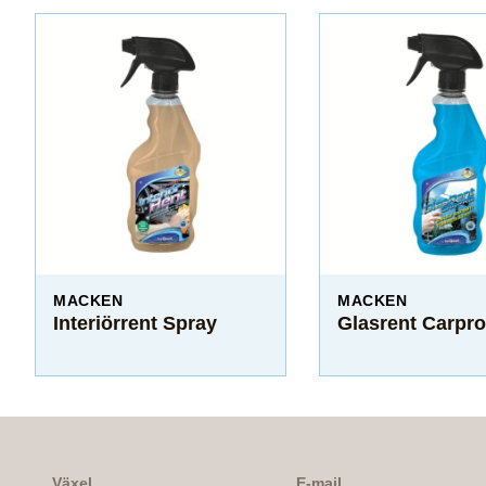
MACKEN
MACKEN
Interiörrent Spray
Glasrent Carpr
Växel
E-mail