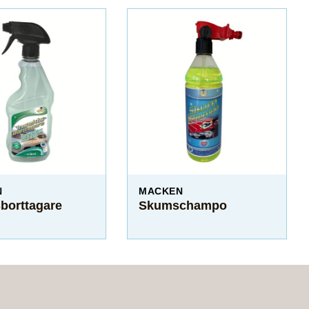
N
MACKEN
sborttagare
Skumschampo