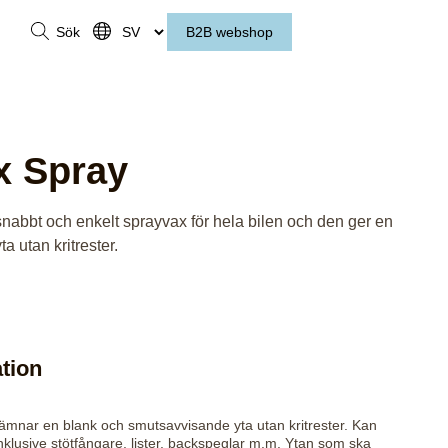
Sök
B2B webshop
x Spray
nabbt och enkelt sprayvax för hela bilen och den ger en
 utan kritrester.
tion
ämnar en blank och smutsavvisande yta utan kritrester. Kan
nklusive stötfångare, lister, backspeglar m.m. Ytan som ska