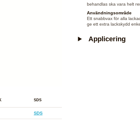
behandlas ska vara helt re
Användningsområde
Ett snabbvax för alla lackad
ge ett extra lackskydd enk
Applicering
K
SDS
SDS