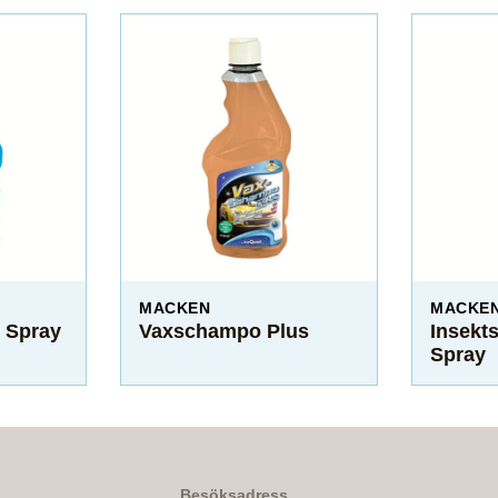
MACKEN
MACKE
o Spray
Vaxschampo Plus
Insekt
Spray
Besöksadress