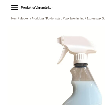
Produkter
Varumärken
Hem
/
Macken
/
Produkter
/
Fordonsvård
/
Vax & Avrinning
/ Expressvax S