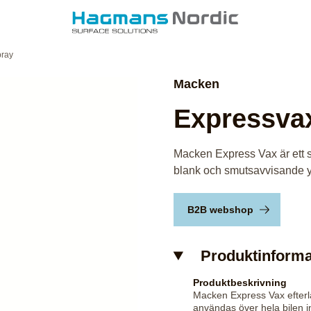
pray
Macken
Expressva
Macken Express Vax är ett s
blank och smutsavvisande yta
B2B webshop
Produktinforma
Produktbeskrivning
Macken Express Vax efterl
användas över hela bilen i