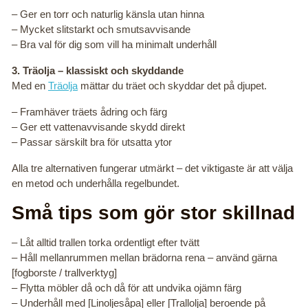
– Ger en torr och naturlig känsla utan hinna
– Mycket slitstarkt och smutsavvisande
– Bra val för dig som vill ha minimalt underhåll
3. Träolja – klassiskt och skyddande
Med en
Träolja
mättar du träet och skyddar det på djupet.
– Framhäver träets ådring och färg
– Ger ett vattenavvisande skydd direkt
– Passar särskilt bra för utsatta ytor
Alla tre alternativen fungerar utmärkt – det viktigaste är att välja
en metod och underhålla regelbundet.
Små tips som gör stor skillnad
– Låt alltid trallen torka ordentligt efter tvätt
– Håll mellanrummen mellan brädorna rena – använd gärna
[fogborste / trallverktyg]
– Flytta möbler då och då för att undvika ojämn färg
– Underhåll med [Linoljesåpa] eller [Trallolja] beroende på