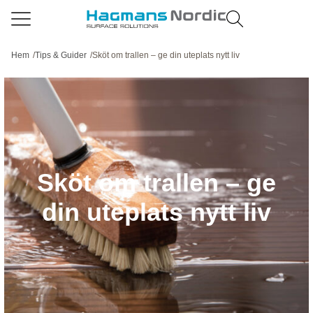
Hem
/
Tips & Guider
/
Sköt om trallen – ge din uteplats nytt liv
Sköt om trallen – ge
din uteplats nytt liv