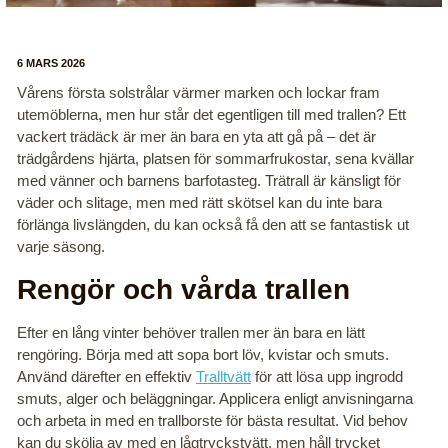
6 MARS 2026
Vårens första solstrålar värmer marken och lockar fram
utemöblerna, men hur står det egentligen till med trallen? Ett
vackert trädäck är mer än bara en yta att gå på – det är
trädgårdens hjärta, platsen för sommarfrukostar, sena kvällar
med vänner och barnens barfotasteg. Trätrall är känsligt för
väder och slitage, men med rätt skötsel kan du inte bara
förlänga livslängden, du kan också få den att se fantastisk ut
varje säsong.
Rengör och vårda trallen
Efter en lång vinter behöver trallen mer än bara en lätt
rengöring. Börja med att sopa bort löv, kvistar och smuts.
Använd därefter en effektiv
Tralltvätt
för att lösa upp ingrodd
smuts, alger och beläggningar. Applicera enligt anvisningarna
och arbeta in med en trallborste för bästa resultat. Vid behov
kan du skölja av med en lågtryckstvätt, men håll trycket