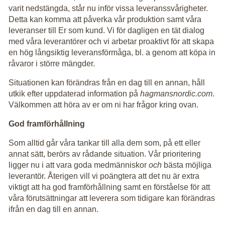
varit nedstängda, står nu inför vissa leveranssvårigheter.
Detta kan komma att påverka vår produktion samt våra
leveranser till Er som kund. Vi för dagligen en tät dialog
med våra leverantörer och vi arbetar proaktivt för att skapa
en hög långsiktig leveransförmåga, bl. a genom att köpa in
råvaror i större mängder.
Situationen kan förändras från en dag till en annan, håll
utkik efter uppdaterad information på
hagmansnordic.com
.
Välkommen att höra av er om ni har frågor kring ovan.
God framförhållning
Som alltid går våra tankar till alla dem som, på ett eller
annat sätt, berörs av rådande situation. Vår prioritering
ligger nu i att vara goda medmänniskor
och
bästa möjliga
leverantör. Återigen vill vi poängtera att det nu är extra
viktigt att ha god framförhållning samt en förståelse för att
våra förutsättningar att leverera som tidigare kan förändras
ifrån en dag till en annan.