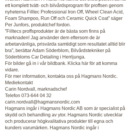
ett komplett tvätt- och bilvårdsprogram för proffsen genom
nyheterna Filltec Professional Iron Off, Wheel Clean Acid,
Foam Shampoo, Run Off och Ceramic Quick Coat” säger
Per Junfors, produktchef fordon.
”Filltecs proffsprodukter är de bästa som finns på
marknaden! Jag använder dem eftersom de är
arbetarvänliga, prisvärda samtidigt som resultatet alltid blir
bra”, berättar Adam Söderblom, Bilvårdstekniker på
Söderbloms Car Detailing i Herrljunga.
För bilder gå in i vår bildbank. Klicka här för att komma
vidare.
För mer information, kontakta oss på Hagmans Nordic.
Mediekontakt
Carin Nordvall, marknadschef
Telefon 073-644 04 32
carin.nordvall@hagmansnordic.com
Hagmans ingår i Hagmans Nordic AB som är specialist på
skydd och behandling av ytor. Hagmans Nordic utvecklar
och producerar högkvalitativa produkter till egna och
kunders varumärken. Hagmans Nordic ingår i