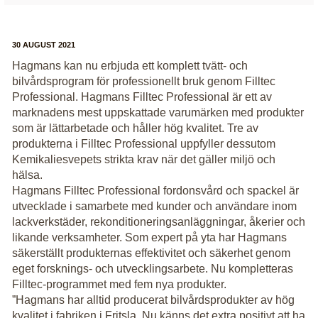
30 AUGUST 2021
Hagmans kan nu erbjuda ett komplett tvätt- och
bilvårdsprogram för professionellt bruk genom Filltec
Professional. Hagmans Filltec Professional är ett av
marknadens mest uppskattade varumärken med produkter
som är lättarbetade och håller hög kvalitet. Tre av
produkterna i Filltec Professional uppfyller dessutom
Kemikaliesvepets strikta krav när det gäller miljö och
hälsa.
Hagmans Filltec Professional fordonsvård och spackel är
utvecklade i samarbete med kunder och användare inom
lackverkstäder, rekonditioneringsanläggningar, åkerier och
likande verksamheter. Som expert på yta har Hagmans
säkerställt produkternas effektivitet och säkerhet genom
eget forsknings- och utvecklingsarbete. Nu kompletteras
Filltec-programmet med fem nya produkter.
”Hagmans har alltid producerat bilvårdsprodukter av hög
kvalitet i fabriken i Fritsla. Nu känns det extra positivt att ha