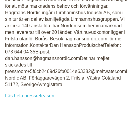
för att möta marknadens behov och förväntningar.
Hagmans Nordic ingår i Limhamnshus Industri AB, som i
sin tur är en del av familjeägda Limhamnshusgruppen. Vi
är cirka 140 anställda, har Norden som hemmamarknad
men levererar till över 20 länder. Vårt huvudkontor ligger i
Fritsla utanför Borås. Besök­ hagmansnordic.com för mer
information.KontakterDan HanssonProduktchefTelefon:
073 644 04 35E-post:
dan.hansson@hagmansnordic.comDet här mejlet
skickades till
pressroom+5f6cb2469d26fb0014e63382@meltwater.comH
Nordic AB, Förläggarevägen 2, Fritsla, Västra Götaland
51172, SverigeAvregistrera
Läs hela pressreleasen