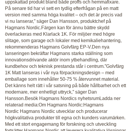
uppskattad produkt bland både proffs och hemmafixare.
På senare tid har vi sett en tydlig efterfrågan på en matt
version med samma höga kvalitet – och det är precis vad
vi nu lanserar,” säger Dan Hansson, produktchef på
Hagmans Nordic.Färgen kan för ännu bättre skydd
överlackeras med Klarlack 1K. För miljöer med högre
slitage, som garage och lokaler med kemikaliehantering,
rekommenderas Hagmans Golvfärg EP-V.Den nya
lanseringen bekräftar Hagmans starka ställning som
innovationsdrivande aktör inom ytbehandling, där
kundbehov och teknisk prestanda står i centrum.”Golvfärg
1K Matt lanseras i vår nya förpackningsdesign – med
emballage som innehåller 50-75 % återvunnet material.
Det känns helt rätt i vår satsning på både hållbarhet och ett
modernare, mer enhetligt uttryck,” säger Dan
Hansson.Besök Hagmans Nordics nyhetsrumLadda ner
relaterad media:Om Hagmans Nordic:Hagmans
Nordic Hagmans Nordic utvecklar och producerar
högkvalitativa produkter till egna och kunders varumärken.
Med ett stort engagemang för forskning och utveckling
fortsätter Hagmans Nordic att leverera kvalitativa lösningar