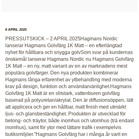
8 APRIL 2025
PRESSUTSKICK – 2 APRIL 2025Hagmans Nordic
lanserar Hagmans Golvfärg 1K Matt – en efterlängtad
nyhet för hållbara och snygga golvSom svar på kundernas
önskemål lanserar Hagmans Nordic nu Hagmans Golvfärg
1K Matt – en ny, matt variant av en av marknadens mest
populära golvfärger. Den nya produkten kombinerar
Hagmans långa erfarenhet av ytbehandling med moderna
krav på design, funktion och användarvänlighet.Hagmans
Golvfärg 1K Matt är en slitstark, vattenburen golvfärg
baserad på polyuretan/akrylat. Den är diffusionsöppen, lätt
att applicera och ger en hållbar, matt finish med utmärkt
ljus- och glansbeständighet. Produkten är utvecklad för
betong- och träytor, både inomhus och utomhus (trä endast
inomhus), samt för ytor med lättare trafik i exempelvis
butiksmiljöer.”Hagmans Golvfärg har i många år varit en