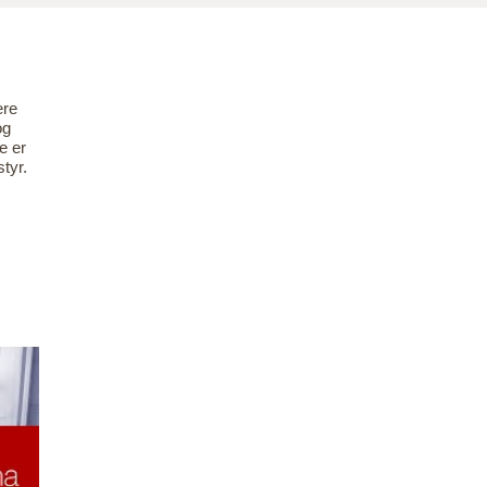
ere
og
e er
styr.