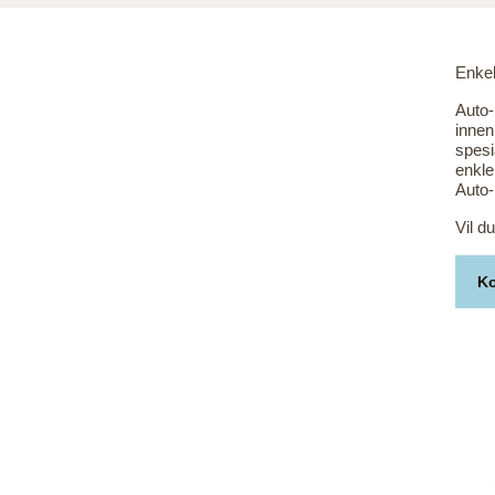
Enkel
Auto-
innen
spesi
enkle
Auto-
Vil d
Ko