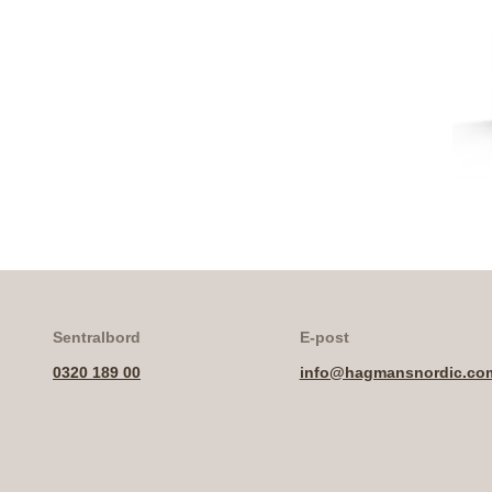
Sentralbord
E-post
0320 189 00
info@hagmansnordic.co