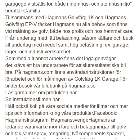
garagegolv utsätts för, både i inomhus- och utomhusmiljö”
berättar Camilla.
Tillsammans med Hagmans Golvfärg 1K och Hagmans
Golvfärg EP-V täcker Hagmans nu alla behov som finns
vid målning av golv, både hos proffs och hos hemmafixare.
Från underlag med lätt belastning, såsom källare och butik
till underlag med medel samt hög belastning, ex. garage,
lager- och industriverksamhet.
Som med allt annat arbete finns det inga genvägar,
det krävs ett bra underarbete för att slutresultatet ska bli
bra. På hagmans.com finns användarinstruktioner för
förarbetet och för målningen av Golvfärg 1K Garage.För
bilder besök vår bildbank på hagmans.se
Läs gärna mer om produkten här
Se instruktionsfilmen här
Håll också koll på våra sociala medier för filmer och mer
tips och information kring våra produkter.Facebook:
HagmansInstagram: HagmanssverigeHagmans är
ledande varumärke inom färg och beläggningar till golv
och tak samt spray, rengöring, tvåkomponents spackel,