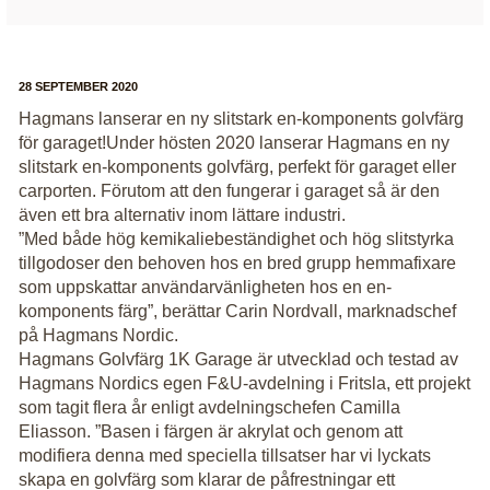
28 SEPTEMBER 2020
Hagmans lanserar en ny slitstark en-komponents golvfärg
för garaget!Under hösten 2020 lanserar Hagmans en ny
slitstark en-komponents golvfärg, perfekt för garaget eller
carporten. Förutom att den fungerar i garaget så är den
även ett bra alternativ inom lättare industri.
”Med både hög kemikaliebeständighet och hög slitstyrka
tillgodoser den behoven hos en bred grupp hemmafixare
som uppskattar användarvänligheten hos en en-
komponents färg”, berättar Carin Nordvall, marknadschef
på Hagmans Nordic.
Hagmans Golvfärg 1K Garage är utvecklad och testad av
Hagmans Nordics egen F&U-avdelning i Fritsla, ett projekt
som tagit flera år enligt avdelningschefen Camilla
Eliasson. ”Basen i färgen är akrylat och genom att
modifiera denna med speciella tillsatser har vi lyckats
skapa en golvfärg som klarar de påfrestningar ett