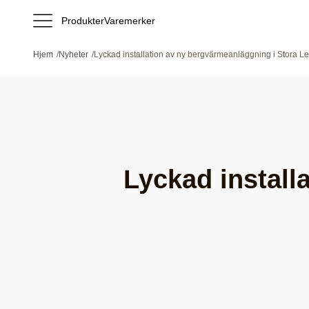
Produkter
Varemerker
Hjem
/
Nyheter
/
Lyckad installation av ny bergvärmeanläggning i Stora L
Lyckad install