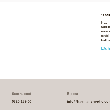
19 SE
Hagma
fabri
minsk
stabil
hållb
Läs h
Sentralbord
E-post
0320 189 00
info@hagmansnordic.co