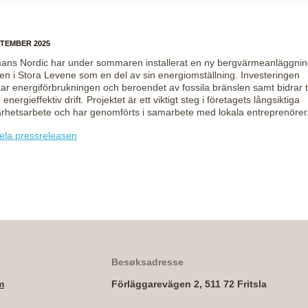
PTEMBER 2025
ns Nordic har under sommaren installerat en ny bergvärmeanläggnin
ken i Stora Levene som en del av sin energiomställning. Investeringen
ar energiförbrukningen och beroendet av fossila bränslen samt bidrar ti
, energieffektiv drift. Projektet är ett viktigt steg i företagets långsiktiga
arhetsarbete och har genomförts i samarbete med lokala entreprenörer
ela pressreleasen
Besøksadresse
m
Förläggarevägen 2, 511 72 Fritsla