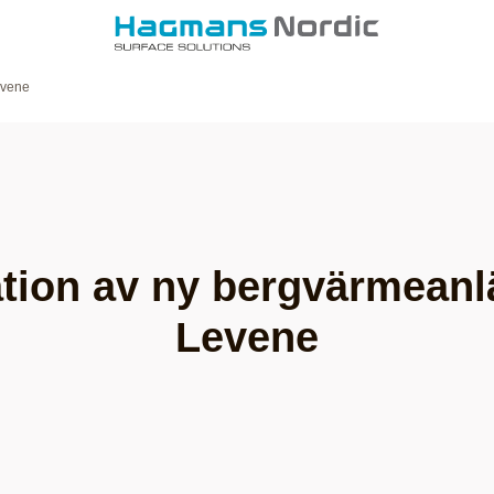
evene
ation av ny bergvärmeanl
Levene