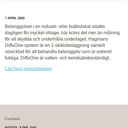
7 APRIL 2020
Betonggolvet i en industri- eller butikslokal utsätts
dagligen för mycket slitage, här krävs det mer än målning
för att skydda och underhålla underlaget. Hagmans
DiffuOne-system är en 1-skiktsbeläggning särskilt
utvecklad för att behandla betonggolv som är extremt
fuktiga. DiffuOne är vatten- och kemikaliebeständigt.
Läs hela pressreleasen
Contact