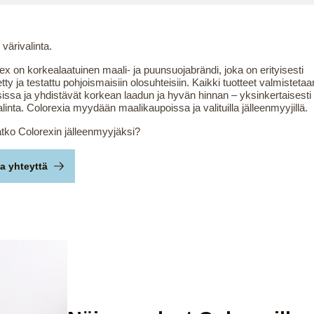
 värivalinta.
ex on korkealaatuinen maali- ja puunsuojabrändi, joka on erityisesti
etty ja testattu pohjoismaisiin olosuhteisiin. Kaikki tuotteet valmistetaa
issa ja yhdistävät korkean laadun ja hyvän hinnan – yksinkertaisesti 
alinta. Colorexia myydään maalikaupoissa ja valituilla jälleenmyyjillä.
tko Colorexin jälleenmyyjäksi?
a yhteyttä