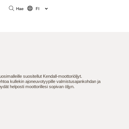
Hae
uosimalleille suositellut Kendall-moottoriöljyt.
htoa kullekin ajoneuvotyypille valmistusajankohdan ja
öydät helposti moottorillesi sopivan öljyn.