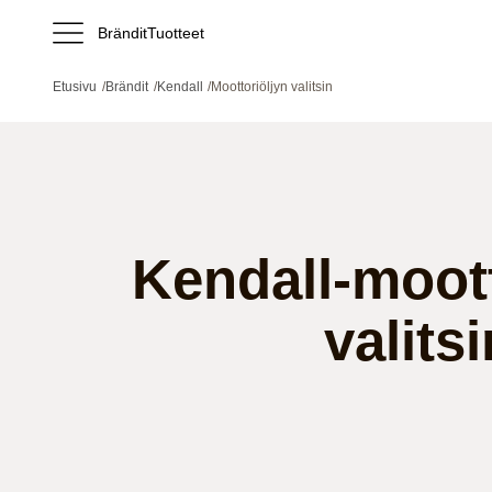
Brändit
Tuotteet
Etusivu
/
Brändit
/
Kendall
/
Moottoriöljyn valitsin
Kendall-moott
valitsi