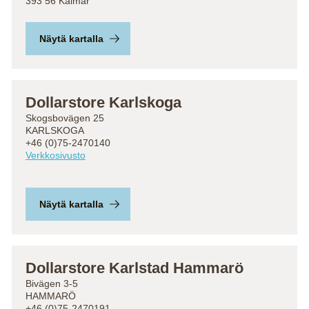
393 56 Kalmar
Näytä kartalla
Dollarstore Karlskoga
Skogsbovägen 25
KARLSKOGA
+46 (0)75-2470140
Verkkosivusto
Näytä kartalla
Dollarstore Karlstad Hammarö
Bivägen 3-5
HAMMARÖ
+46 (0)75-2470191