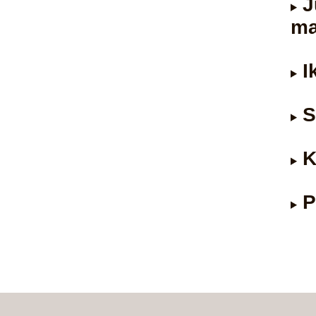
J
ma
I
S
K
P