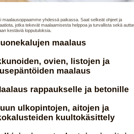
i maalausoppaamme yhdessä paikassa. Saat selkeät ohjeet ja
raatiota, jotka tekevät maalaamisesta helppoa ja turvallista sekä autta
an kestäviä lopputuloksia.
uonekalujen maalaus
kkunoiden, ovien, listojen ja
usepäntöiden maalaus
aalaus rappaukselle ja betonille
uun ulkopintojen, aitojen ja
kokalusteiden kuultokäsittely