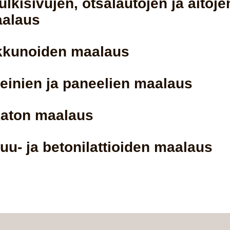
ulkisivujen, otsalautojen ja aitoje
alaus
kkunoiden maalaus
einien ja paneelien maalaus
aton maalaus
uu- ja betonilattioiden maalaus