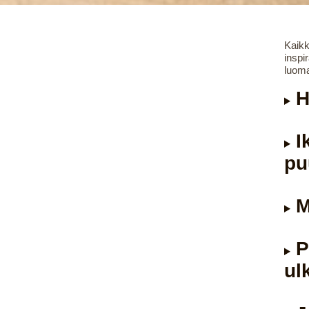
Kaikk
inspi
luoma
H
I
pu
M
P
ul