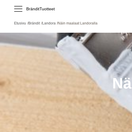
Brändit
Tuotteet
Etusivu
/
Brändit
/
Landora
/
Näin maalaat Landoralla
Nä