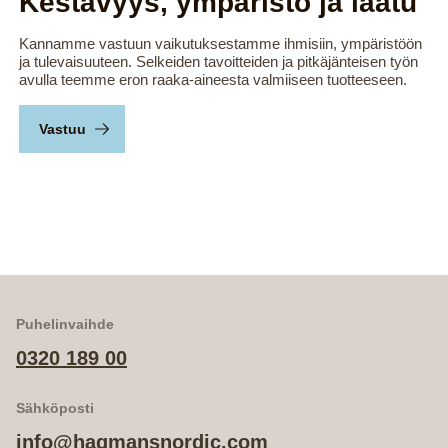
Kestävyys, ympäristö ja laatu
Kannamme vastuun vaikutuksestamme ihmisiin, ympäristöön
ja tulevaisuuteen. Selkeiden tavoitteiden ja pitkäjänteisen työn
avulla teemme eron raaka-aineesta valmiiseen tuotteeseen.
Vastuu
Puhelinvaihde
0320 189 00
Sähköposti
info@hagmansnordic.com