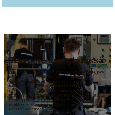
Teemme sen yhdessä
Kun katsomme taaksepäin, näemme selvästi polun, joka
on vienyt meitä eteenpäin: teemme sen yhdessä.
Yhdessä asiakkaidemme kanssa, yhdessä
kollegoidemme kanssa. Haasteiden kohtaaminen,
ratkaisujen löytäminen, kehittyminen ja yhdessä
kasvaminen on yhtä palkitsevaa kuin merkityksellistä. Ei
aina helppoa, mutta aina antoisaa. Ehkä juuri siksi sekä
asiakkaat että työntekijät valitsevat meidät ja viihtyvät
kanssamme pitkään?