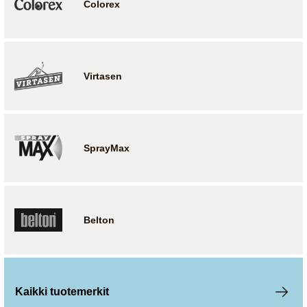
Colorex
Virtasen
SprayMax
Belton
Kaikki tuotemerkit