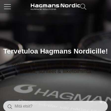
Tervetuloa Hagmans Nordicille!
Suojaamme sen, minkä pitää kestää.
Alustat, suhteet & liiketoiminta.
Search