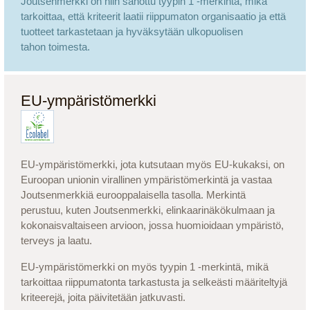
Joutsenmerkki on niin sanottu tyypin 1 -merkintä, mikä
tarkoittaa, että kriteerit laatii riippumaton organisaatio ja että
tuotteet tarkastetaan ja hyväksytään ulkopuolisen
tahon toimesta.
EU-ympäristömerkki
EU-ympäristömerkki, jota kutsutaan myös EU-kukaksi, on
Euroopan unionin virallinen ympäristömerkintä ja vastaa
Joutsenmerkkiä eurooppalaisella tasolla. Merkintä
perustuu, kuten Joutsenmerkki, elinkaarinäkökulmaan ja
kokonaisvaltaiseen arvioon, jossa huomioidaan ympäristö,
terveys ja laatu.
EU-ympäristömerkki on myös tyypin 1 -merkintä, mikä
tarkoittaa riippumatonta tarkastusta ja selkeästi määriteltyjä
kriteerejä, joita päivitetään jatkuvasti.