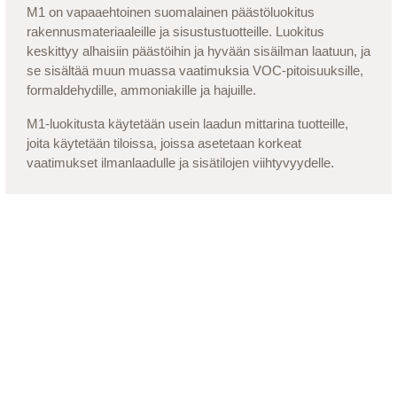
M1 on vapaaehtoinen suomalainen päästöluokitus
rakennusmateriaaleille ja sisustustuotteille. Luokitus
keskittyy alhaisiin päästöihin ja hyvään sisäilman laatuun, ja
se sisältää muun muassa vaatimuksia VOC-pitoisuuksille,
formaldehydille, ammoniakille ja hajuille.
M1-luokitusta käytetään usein laadun mittarina tuotteille,
joita käytetään tiloissa, joissa asetetaan korkeat
vaatimukset ilmanlaadulle ja sisätilojen viihtyvyydelle.