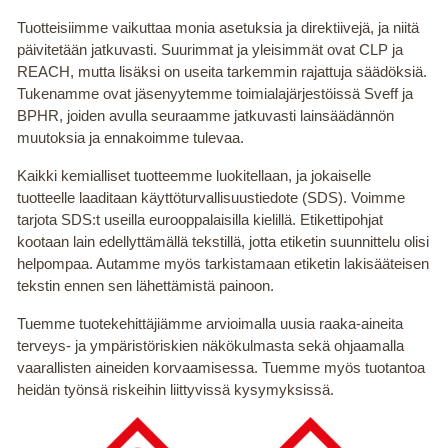
Tuotteisiimme vaikuttaa monia asetuksia ja direktiivejä, ja niitä
päivitetään jatkuvasti. Suurimmat ja yleisimmät ovat CLP ja
REACH, mutta lisäksi on useita tarkemmin rajattuja säädöksiä.
Tukenamme ovat jäsenyytemme toimialajärjestöissä Sveff ja
BPHR, joiden avulla seuraamme jatkuvasti lainsäädännön
muutoksia ja ennakoimme tulevaa.
Kaikki kemialliset tuotteemme luokitellaan, ja jokaiselle
tuotteelle laaditaan käyttöturvallisuustiedote (SDS). Voimme
tarjota SDS:t useilla eurooppalaisilla kielillä. Etikettipohjat
kootaan lain edellyttämällä tekstillä, jotta etiketin suunnittelu olisi
helpompaa. Autamme myös tarkistamaan etiketin lakisääteisen
tekstin ennen sen lähettämistä painoon.
Tuemme tuotekehittäjiämme arvioimalla uusia raaka-aineita
terveys- ja ympäristöriskien näkökulmasta sekä ohjaamalla
vaarallisten aineiden korvaamisessa. Tuemme myös tuotantoa
heidän työnsä riskeihin liittyvissä kysymyksissä.