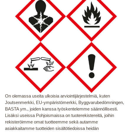
On olemassa useita ulkoisia arviointijärjestelmiä, kuten
Joutsenmerkki, EU-ympäristömerkki, Byggvarubedömningen,
BASTA ym., joiden kanssa työskentelemme säännöllisesti.
Lisäksi useissa Pohjoismaissa on tuoterekistereitä, joihin
rekisteröimme omat tuotteemme sekä autamme
asiakkaitamme tuotteiden sisältötiedoissa heidän