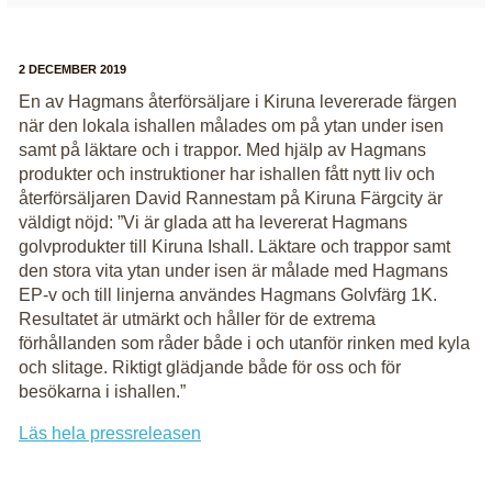
2 DECEMBER 2019
En av Hagmans återförsäljare i Kiruna levererade färgen
när den lokala ishallen målades om på ytan under isen
samt på läktare och i trappor. Med hjälp av Hagmans
produkter och instruktioner har ishallen fått nytt liv och
återförsäljaren David Rannestam på Kiruna Färgcity är
väldigt nöjd: ”Vi är glada att ha levererat Hagmans
golvprodukter till Kiruna Ishall. Läktare och trappor samt
den stora vita ytan under isen är målade med Hagmans
EP-v och till linjerna användes Hagmans Golvfärg 1K.
Resultatet är utmärkt och håller för de extrema
förhållanden som råder både i och utanför rinken med kyla
och slitage. Riktigt glädjande både för oss och för
besökarna i ishallen.”
Läs hela pressreleasen