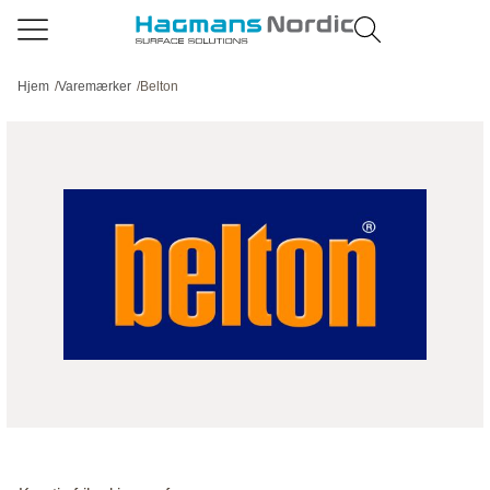
Hjem
/
Varemærker
/
Belton