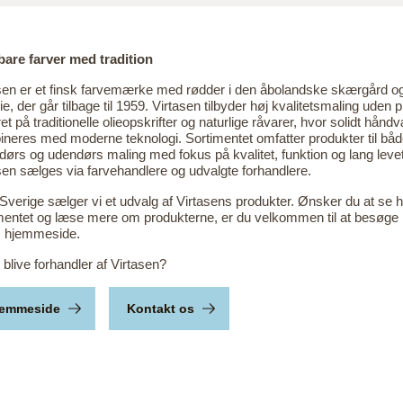
are farver med tradition
sen er et finsk farvemærke med rødder i den åbolandske skærgård o
ie, der går tilbage til 1959. Virtasen tilbyder høj kvalitetsmaling uden p
et på traditionelle olieopskrifter og naturlige råvarer, hvor solidt hånd
neres med moderne teknologi. Sortimentet omfatter produkter til bå
dørs og udendørs maling med fokus på kvalitet, funktion og lang levet
sen sælges via farvehandlere og udvalgte forhandlere.
 Sverige sælger vi et udvalg af Virtasens produkter. Ønsker du at se h
mentet og læse mere om produkterne, er du velkommen til at besøge
s hjemmeside.
u blive forhandler af Virtasen?
jemmeside
Kontakt os