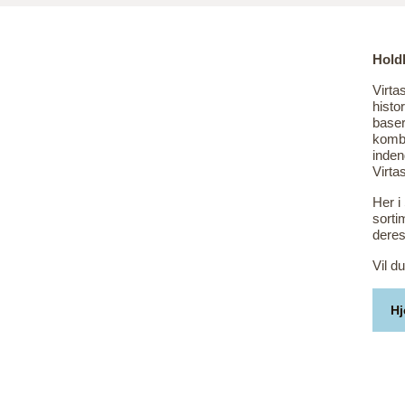
Holdb
Virta
histor
baser
kombi
inden
Virta
Her i
sorti
dere
Vil d
H