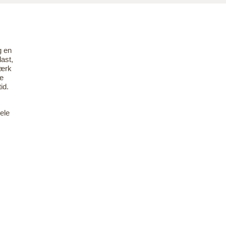
g en
last,
værk
de
id.
ele