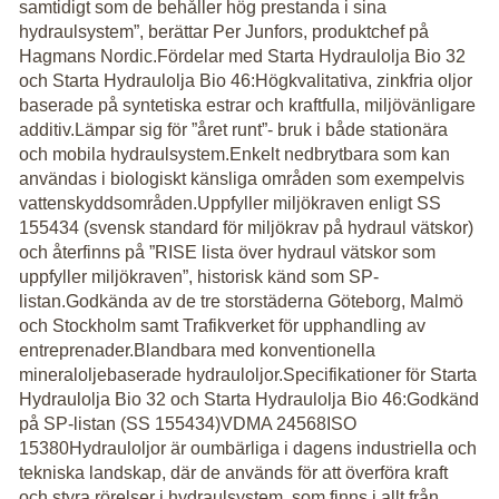
samtidigt som de behåller hög prestanda i sina
hydraulsystem”, berättar Per Junfors, produktchef på
Hagmans Nordic.Fördelar med Starta Hydraulolja Bio 32
och Starta Hydraulolja Bio 46:Högkvalitativa, zinkfria oljor
baserade på syntetiska estrar och kraftfulla, miljövänligare
additiv.Lämpar sig för ”året runt”- bruk i både stationära
och mobila hydraulsystem.Enkelt nedbrytbara som kan
användas i biologiskt känsliga områden som exempelvis
vattenskyddsområden.Uppfyller miljökraven enligt SS
155434 (svensk standard för miljökrav på hydraul vätskor)
och återfinns på ”RISE lista över hydraul vätskor som
uppfyller miljökraven”, historisk känd som SP-
listan.Godkända av de tre storstäderna Göteborg, Malmö
och Stockholm samt Trafikverket för upphandling av
entreprenader.Blandbara med konventionella
mineraloljebaserade hydrauloljor.Specifikationer för Starta
Hydraulolja Bio 32 och Starta Hydraulolja Bio 46:Godkänd
på SP-listan (SS 155434)VDMA 24568ISO
15380Hydrauloljor är oumbärliga i dagens industriella och
tekniska landskap, där de används för att överföra kraft
och styra rörelser i hydraulsystem, som finns i allt från