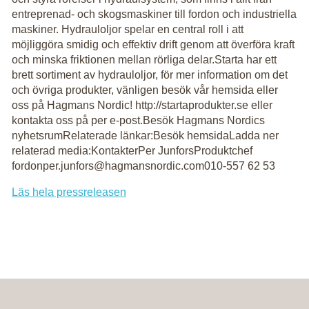
entreprenad- och skogsmaskiner till fordon och industriella
maskiner. Hydrauloljor spelar en central roll i att
möjliggöra smidig och effektiv drift genom att överföra kraft
och minska friktionen mellan rörliga delar.Starta har ett
brett sortiment av hydrauloljor, för mer information om det
och övriga produkter, vänligen besök vår hemsida eller
oss på Hagmans Nordic! http://startaprodukter.se eller
kontakta oss på per e-post.Besök Hagmans Nordics
nyhetsrumRelaterade länkar:Besök hemsidaLadda ner
relaterad media:KontakterPer JunforsProduktchef
fordonper.junfors@hagmansnordic.com010-557 62 53
Läs hela pressreleasen