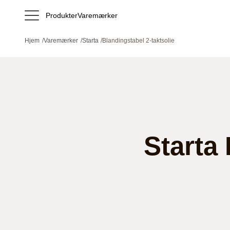
Produkter
Varemærker
Hjem
/
Varemærker
/
Starta
/
Blandingstabel 2-taktsolie
Starta 