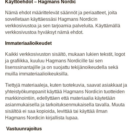
Käyttöehdot – Hagmans Nordic
Nämä ehdot määrittelevät säännöt ja periaatteet, joita
sovelletaan käyttäessäsi Hagmans Nordicin
verkkosivustoa ja sen tarjoamia palveluita. Käyttämällä
verkkosivustoa hyväksyt nämä ehdot.
Immateriaalioikeudet
Kaikki verkkosivuston sisältö, mukaan lukien tekstit, logot
ja grafiikka, kuuluu Hagmans Nordicille tai sen
lisenssinantajille ja on suojattu tekijänoikeudella sekä
muilla immateriaalioikeuksilla.
Tiettyjä materiaaleja, kuten tuotekuvia, saavat asiakkaat ja
yhteistyökumppanit käyttää Hagmans Nordicin tuotteiden
markkinointiin, edellyttäen että materiaalia käytetään
asianmukaisella ja tarkoituksenmukaisella tavalla. Muuta
sisältöä ei saa kopioida, levittää tai käyttää ilman
Hagmans Nordicin kirjallista lupaa.
Vastuunrajoitus