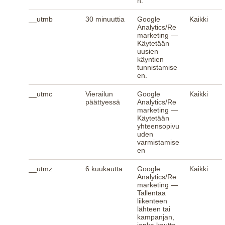
n.
__utmb
30 minuuttia
Google
Kaikki
Analytics/Re
marketing —
Käytetään
uusien
käyntien
tunnistamise
en.
__utmc
Vierailun
Google
Kaikki
päättyessä
Analytics/Re
marketing —
Käytetään
yhteensopivu
uden
varmistamise
en
__utmz
6 kuukautta
Google
Kaikki
Analytics/Re
marketing —
Tallentaa
liikenteen
lähteen tai
kampanjan,