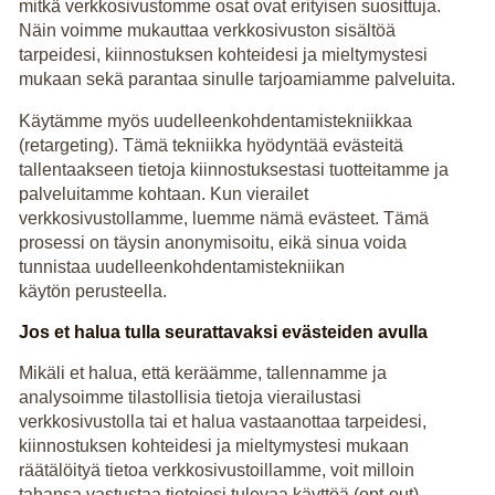
mitkä verkkosivustomme osat ovat erityisen suosittuja.
Näin voimme mukauttaa verkkosivuston sisältöä
tarpeidesi, kiinnostuksen kohteidesi ja mieltymystesi
mukaan sekä parantaa sinulle tarjoamiamme palveluita.
Käytämme myös uudelleenkohdentamistekniikkaa
(retargeting). Tämä tekniikka hyödyntää evästeitä
tallentaakseen tietoja kiinnostuksestasi tuotteitamme ja
palveluitamme kohtaan. Kun vierailet
verkkosivustollamme, luemme nämä evästeet. Tämä
prosessi on täysin anonymisoitu, eikä sinua voida
tunnistaa uudelleenkohdentamistekniikan
käytön perusteella.
Jos et halua tulla seurattavaksi evästeiden avulla
Mikäli et halua, että keräämme, tallennamme ja
analysoimme tilastollisia tietoja vierailustasi
verkkosivustolla tai et halua vastaanottaa tarpeidesi,
kiinnostuksen kohteidesi ja mieltymystesi mukaan
räätälöityä tietoa verkkosivustoillamme, voit milloin
tahansa vastustaa tietojesi tulevaa käyttöä (opt-out).