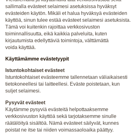
sallimalla evästeet selaimesi asetuksissa hyväksyt
evästeiden käytön. Mikäli et halua hyväksyä evästeiden
käyttöä, sinun tulee estää evästeet selaimesi asetuksista.
Tämä voi kuitenkin rajoittaa verkkosivuston
toiminnallisuutta, eikä kaikkia palveluita, kuten
kirjautumista edellyttäviä toimintoja, välttämättä
voida käyttää.
Käyttämämme evästetyypit
Istuntokohtaiset evästeet
Istuntokohtaiset evästeemme tallennetaan väliaikaisesti
tietokoneellesi tai laitteellesi. Eväste poistetaan, kun
suljet selaimesi.
Pysyvät evästeet
Käytämme pysyviä evästeitä helpottaaksemme
verkkosivuston käyttöä sekä tarjotaksemme sinulle
räätälöityä sisältöä. Nämä evästeet säilyvät, kunnes
poistat ne itse tai niiden voimassaoloaika päättyy.