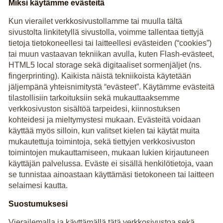
Miksi käytämme evästeitä
Kun vierailet verkkosivustollamme tai muulla tältä
sivustolta linkitetyllä sivustolla, voimme tallentaa tiettyjä
tietoja tietokoneellesi tai laitteellesi evästeiden (“cookies”)
tai muun vastaavan tekniikan avulla, kuten Flash-evästeet,
HTML5 local storage sekä digitaaliset sormenjäljet (ns.
fingerprinting). Kaikista näistä tekniikoista käytetään
jäljempänä yhteisnimitystä “evästeet”. Käytämme evästeitä
tilastollisiin tarkoituksiin sekä mukauttaaksemme
verkkosivuston sisältöä tarpeidesi, kiinnostuksen
kohteidesi ja mieltymystesi mukaan. Evästeitä voidaan
käyttää myös silloin, kun valitset kielen tai käytät muita
mukautettuja toimintoja, sekä tiettyjen verkkosivuston
toimintojen mukauttamiseen, mukaan lukien kirjautuneen
käyttäjän palvelussa. Eväste ei sisällä henkilötietoja, vaan
se tunnistaa ainoastaan käyttämäsi tietokoneen tai laitteen
selaimesi kautta.
Suostumuksesi
Vierailemalla ja käyttämällä tätä verkkosivustoa sekä