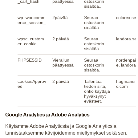
_cart_hash
päättyessä
ostoskorin
sisältöä..
wp_woocomm
2päivää
Seuraa
colorex.se
erce_session_
ostoskorin
sisältöä.
wpsc_custom
2 päivää
Seuraa
landora.se
er_cookie_
ostoskorin
sisältöä.
PHPSESSID
Vierailun
Seuraa
nordenpain
päättyessä
ostoskorin
e, landora.
sisältöä.
cookiesApprov
2 päivää
Tallentaa
hagmansno
ed
tiedon siitä,
c.com
onko käyttäjä
hyväksynyt
evästeet.
Google Analytics ja Adobe Analytics
Käytämme Adobe Analyticsia ja Google Analyticsia
tunnistaaksemme kävijöidemme mieltymykset sekä sen,