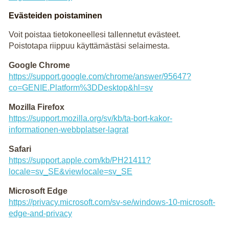
Evästeiden poistaminen
Voit poistaa tietokoneellesi tallennetut evästeet.
Poistotapa riippuu käyttämästäsi selaimesta.
Google Chrome
https://support.google.com/chrome/answer/95647?
co=GENIE.Platform%3DDesktop&hl=sv
Mozilla Firefox
https://support.mozilla.org/sv/kb/ta-bort-kakor-
informationen-webbplatser-lagrat
Safari
https://support.apple.com/kb/PH21411?
locale=sv_SE&viewlocale=sv_SE
Microsoft Edge
https://privacy.microsoft.com/sv-se/windows-10-microsoft-
edge-and-privacy