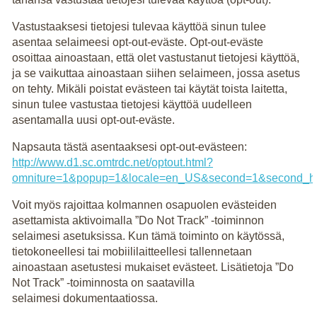
Vastustaaksesi tietojesi tulevaa käyttöä sinun tulee
asentaa selaimeesi opt-out-eväste. Opt-out-eväste
osoittaa ainoastaan, että olet vastustanut tietojesi käyttöä,
ja se vaikuttaa ainoastaan siihen selaimeen, jossa asetus
on tehty. Mikäli poistat evästeen tai käytät toista laitetta,
sinun tulee vastustaa tietojesi käyttöä uudelleen
asentamalla uusi opt-out-eväste.
Napsauta tästä asentaaksesi opt-out-evästeen:
http://www.d1.sc.omtrdc.net/optout.html?
omniture=1&popup=1&locale=en_US&second=1&second_h
Voit myös rajoittaa kolmannen osapuolen evästeiden
asettamista aktivoimalla ”Do Not Track” -toiminnon
selaimesi asetuksissa. Kun tämä toiminto on käytössä,
tietokoneellesi tai mobiililaitteellesi tallennetaan
ainoastaan asetustesi mukaiset evästeet. Lisätietoja ”Do
Not Track” -toiminnosta on saatavilla
selaimesi dokumentaatiossa.