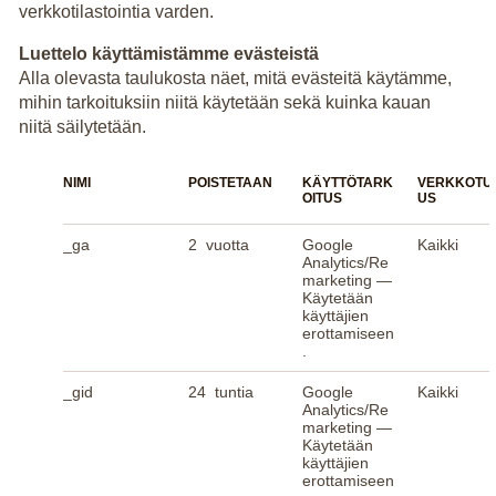
verkkotilastointia varden.
Luettelo käyttämistämme evästeistä
Alla olevasta taulukosta näet, mitä evästeitä käytämme,
mihin tarkoituksiin niitä käytetään sekä kuinka kauan
niitä säilytetään.
NIMI
POISTETAAN
KÄYTTÖTARK
VERKKOTU
OITUS
US
_ga
2 vuotta
Google
Kaikki
Analytics/Re
marketing —
Käytetään
käyttäjien
erottamiseen
.
_gid
24 tuntia
Google
Kaikki
Analytics/Re
marketing —
Käytetään
käyttäjien
erottamiseen