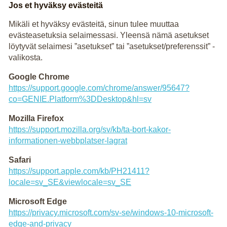
Jos et hyväksy evästeitä
Mikäli et hyväksy evästeitä, sinun tulee muuttaa
evästeasetuksia selaimessasi. Yleensä nämä asetukset
löytyvät selaimesi ”asetukset” tai ”asetukset/preferenssit” -
valikosta.
Google Chrome
https://support.google.com/chrome/answer/95647?
co=GENIE.Platform%3DDesktop&hl=sv
Mozilla Firefox
https://support.mozilla.org/sv/kb/ta-bort-kakor-
informationen-webbplatser-lagrat
Safari
https://support.apple.com/kb/PH21411?
locale=sv_SE&viewlocale=sv_SE
Microsoft Edge
https://privacy.microsoft.com/sv-se/windows-10-microsoft-
edge-and-privacy