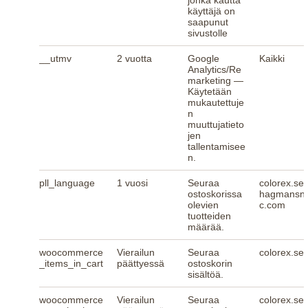
jonka kautta
käyttäjä on
saapunut
sivustolle
__utmv
2 vuotta
Google
Kaikki
Analytics/Re
marketing —
Käytetään
mukautettuje
n
muuttujatieto
jen
tallentamisee
n.
pll_language
1 vuosi
Seuraa
colorex.se,
ostoskorissa
hagmansno
olevien
c.com
tuotteiden
määrää.
woocommerce
Vierailun
Seuraa
colorex.se
_items_in_cart
päättyessä
ostoskorin
sisältöä.
woocommerce
Vierailun
Seuraa
colorex.se