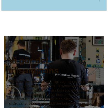
Vi gör det
tillsammans
När vi blickar bakåt ser vi tydligt vägen som tagit oss
framåt: vi gör det tillsammans. Tillsammans med våra
kunder, tillsammans med våra kollegor. Att utmanas, hitta
lösningar, utvecklas och växa ihop är lika roligt som det är
meningsfullt. Inte alltid enkelt, men alltid givande. Kanske
är det därför både kunder och medarbetare väljer oss och
gärna stannar länge?