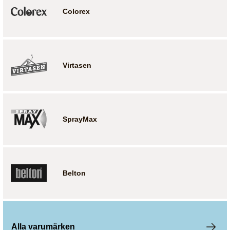
Colorex
Virtasen
SprayMax
Belton
Alla varumärken