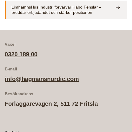
LimhamnsHus Industri förvärvar Habo Penslar –
breddar erbjudandet och stärker positionen
Växel
0320 189 00
E-mail
info@hagmansnordic.com
Besöksadress
Förläggarevägen 2, 511 72 Fritsla