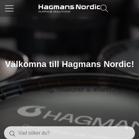
Välkomna till Hagmans Nordic!
Vi skyddar det som ska hålla.
Underlag, relationer & affärer.
Sök