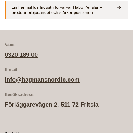
LimhamnsHus Industri förvärvar Habo Penslar –
breddar erbjudandet och stärker positionen
Växel
0320 189 00
E-mail
info@hagmansnordic.com
Besöksadress
Förläggarevägen 2, 511 72 Fritsla