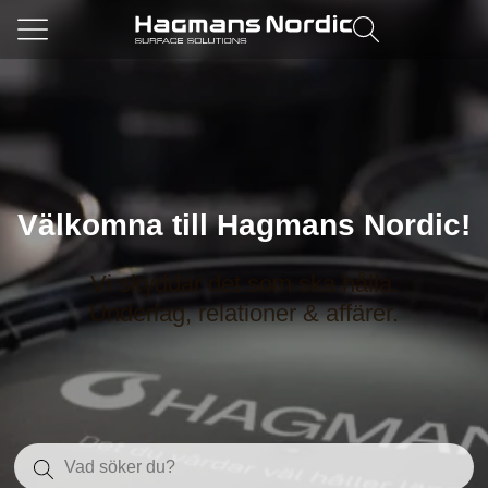
Välkomna till Hagmans Nordic!
Vi skyddar det som ska hålla.
Underlag, relationer & affärer.
Sök