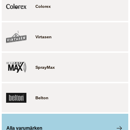
Colorex
Virtasen
SprayMax
Belton
Alla varumärken