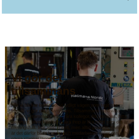
Vi gör det
tillsammans
När vi blickar bakåt ser vi tydligt vägen som tagit oss
framåt: vi gör det tillsammans. Tillsammans med våra
kunder, tillsammans med våra kollegor. Att utmanas, hitta
lösningar, utvecklas och växa ihop är lika roligt som det är
meningsfullt. Inte alltid enkelt, men alltid givande. Kanske
är det därför både kunder och medarbetare väljer oss och
gärna stannar länge?