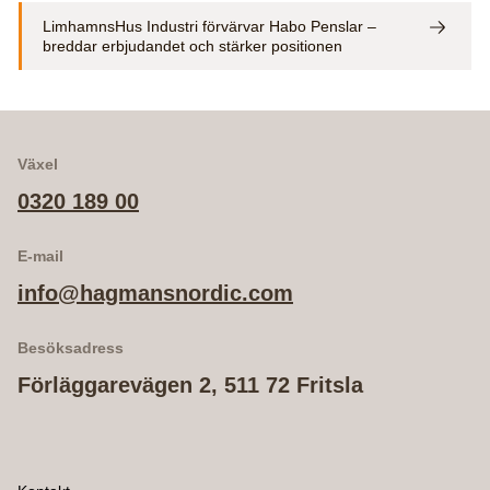
LimhamnsHus Industri förvärvar Habo Penslar –
breddar erbjudandet och stärker positionen
Växel
0320 189 00
E-mail
info@hagmansnordic.com
Besöksadress
Förläggarevägen 2, 511 72 Fritsla