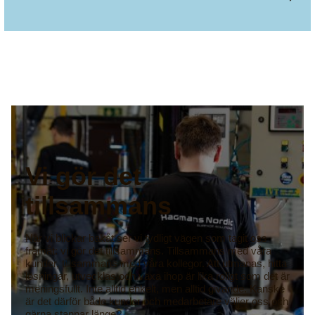
Vi gör det
tillsammans
När vi blickar bakåt ser vi tydligt vägen som tagit oss
framåt: vi gör det tillsammans. Tillsammans med våra
kunder, tillsammans med våra kollegor. Att utmanas, hitta
lösningar, utvecklas och växa ihop är lika roligt som det är
meningsfullt. Inte alltid enkelt, men alltid givande. Kanske
är det därför både kunder och medarbetare väljer oss och
gärna stannar länge?