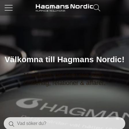
Välkomna till Hagmans Nordic!
Vi skyddar det som ska hålla.
Underlag, relationer & affärer.
Sök