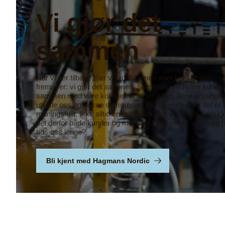
Vi gjør det
sammen
Når vi ser tilbake, ser vi tydelig veien som har tatt oss
fremover: vi gjør det sammen. Sammen med våre kunder
sammen med våre kolleger. Å bli utfordret, finne løsninger
utvikle oss og vokse sammen er like givende som det er
meningsfullt. Ikke alltid enkelt, men alltid verdifullt. Kanskj
det derfor både kunder og medarbeidere velger oss – og bl
hos oss lenge?
Bli kjent med Hagmans Nordic