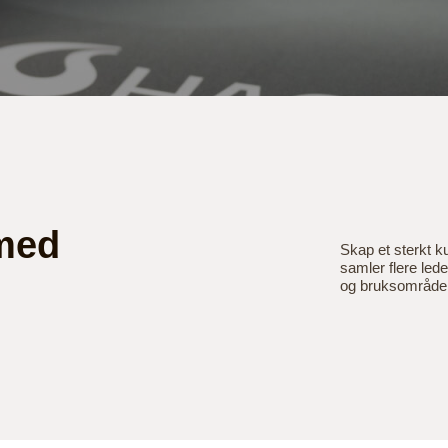
 med
Skap et sterkt k
samler flere led
og bruksområder