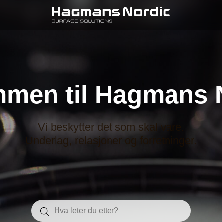
men til Hagmans 
Vi beskytter det som skal vare.
Underlag, relasjoner og forretninger.
Search