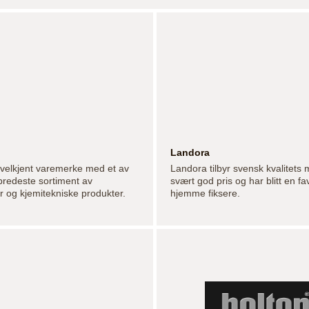
Landora
t velkjent varemerke med et av
Landora tilbyr svensk kvalitets m
redeste sortiment av
svært god pris og har blitt en fav
 og kjemitekniske produkter.
hjemme fiksere.