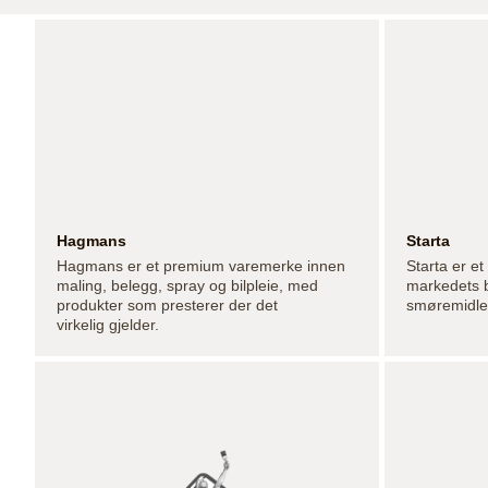
Hagmans
Starta
Hagmans er et premium varemerke innen
Starta er e
maling, belegg, spray og bilpleie, med
markedets b
produkter som presterer der det
smøremidler
virkelig gjelder.