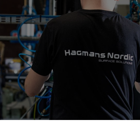
,
,
e er
ir