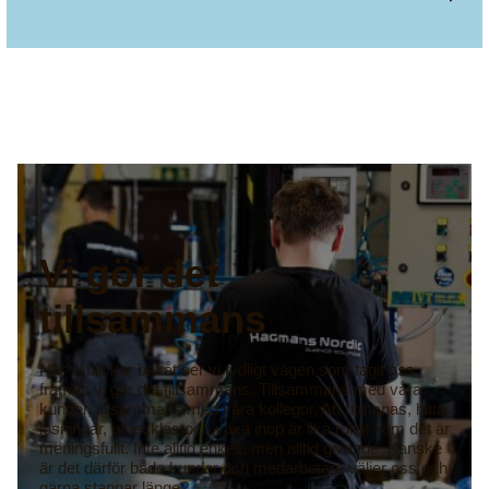
Vi gör det
tillsammans
När vi blickar bakåt ser vi tydligt vägen som tagit oss
framåt: vi gör det tillsammans. Tillsammans med våra
kunder, tillsammans med våra kollegor. Att utmanas, hitta
lösningar, utvecklas och växa ihop är lika roligt som det är
meningsfullt. Inte alltid enkelt, men alltid givande. Kanske
är det därför både kunder och medarbetare väljer oss och
gärna stannar länge?