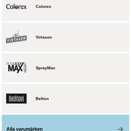
Colorex
Virtasen
SprayMax
Belton
Alla varumärken