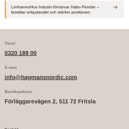
LimhamnsHus Industri förvärvar Habo Penslar –
breddar erbjudandet och stärker positionen
Växel
0320 189 00
E-mail
info@hagmansnordic.com
Besöksadress
Förläggarevägen 2, 511 72 Fritsla