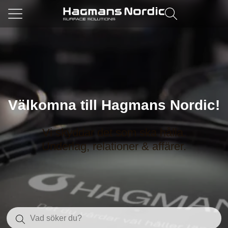
Välkomna till Hagmans Nordic!
Vi skyddar det som ska hålla.
Underlag, relationer & affärer.
Sök