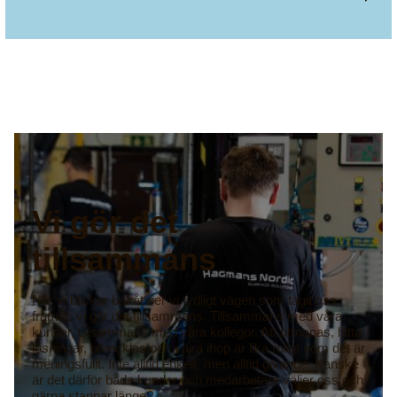
Vi gör det
tillsammans
När vi blickar bakåt ser vi tydligt vägen som tagit oss
framåt: vi gör det tillsammans. Tillsammans med våra
kunder, tillsammans med våra kollegor. Att utmanas, hitta
lösningar, utvecklas och växa ihop är lika roligt som det är
meningsfullt. Inte alltid enkelt, men alltid givande. Kanske
är det därför både kunder och medarbetare väljer oss och
gärna stannar länge?