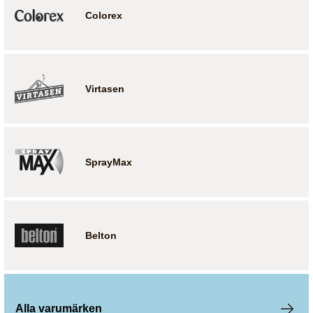
Colorex
Virtasen
SprayMax
Belton
Alla varumärken