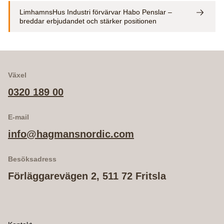
LimhamnsHus Industri förvärvar Habo Penslar –
breddar erbjudandet och stärker positionen
Växel
0320 189 00
E-mail
info@hagmansnordic.com
Besöksadress
Förläggarevägen 2, 511 72 Fritsla