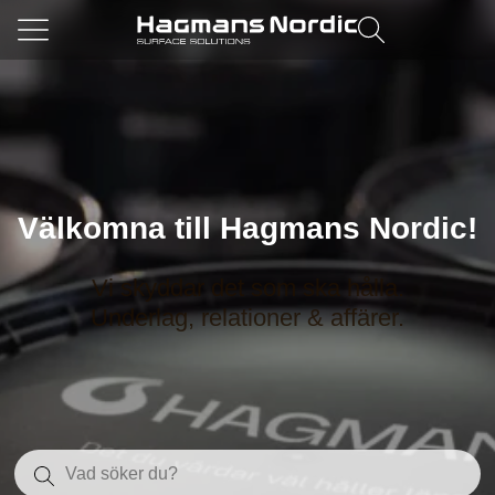
Välkomna till Hagmans Nordic!
Vi skyddar det som ska hålla.
Underlag, relationer & affärer.
Sök