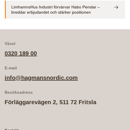
LimhamnsHus Industri förvärvar Habo Penslar –
breddar erbjudandet och stärker positionen
Växel
0320 189 00
E-mail
info@hagmansnordic.com
Besöksadress
Förläggarevägen 2, 511 72 Fritsla