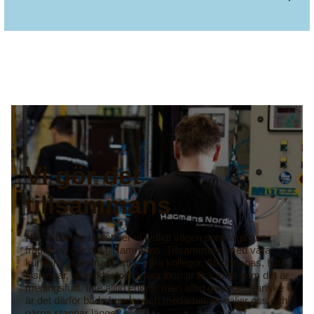
Vi gör det
tillsammans
När vi blickar bakåt ser vi tydligt vägen som tagit oss
framåt: vi gör det tillsammans. Tillsammans med våra
kunder, tillsammans med våra kollegor. Att utmanas, hitta
lösningar, utvecklas och växa ihop är lika roligt som det är
meningsfullt. Inte alltid enkelt, men alltid givande. Kanske
är det därför både kunder och medarbetare väljer oss och
gärna stannar länge?