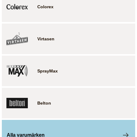
Colorex
Virtasen
SprayMax
Belton
Alla varumärken