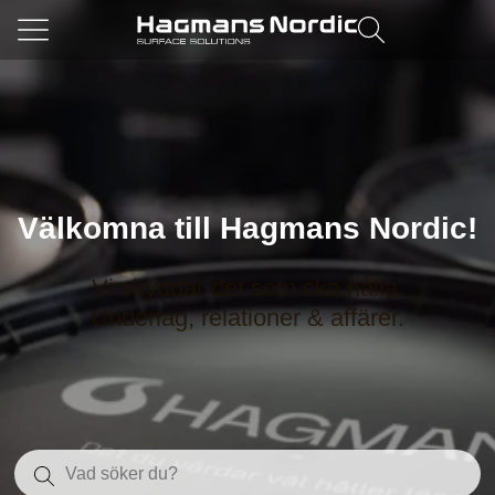
Välkomna till Hagmans Nordic!
Vi skyddar det som ska hålla.
Underlag, relationer & affärer.
Sök