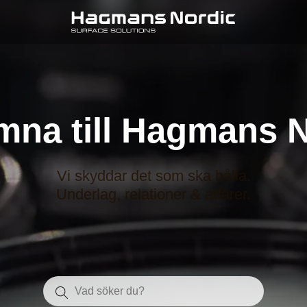
mna till Hagmans N
Vi skyddar det som ska hålla.
Underlag, relationer & affärer.
Sök