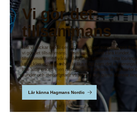
Vi gör det
tillsammans
När vi blickar bakåt ser vi tydligt vägen som tagit oss fram
vi gör det tillsammans. Tillsammans med våra kunder,
tillsammans med våra kollegor. Att utmanas, hitta lösninga
utvecklas och växa ihop är lika roligt som det är meningsfu
Inte alltid enkelt, men alltid givande. Kanske är det därför
kunder och medarbetare väljer oss och gärna stannar län
Lär känna Hagmans Nordic