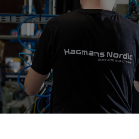
åt:
r,
llt.
 både
ge?