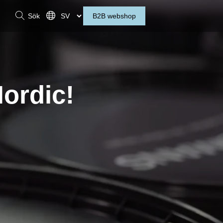
Sök
B2B webshop
ordic!