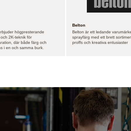
Belton
rbjuder högpresterande
Belton är ett ledande varumärk
 och 2K-teknik för
sprayfärg med ett brett sortime
ration, där både färg och
proffs och kreativa entusiaster
ns i en och samma burk.