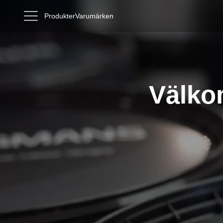
Produkter
Varumärken
Välko