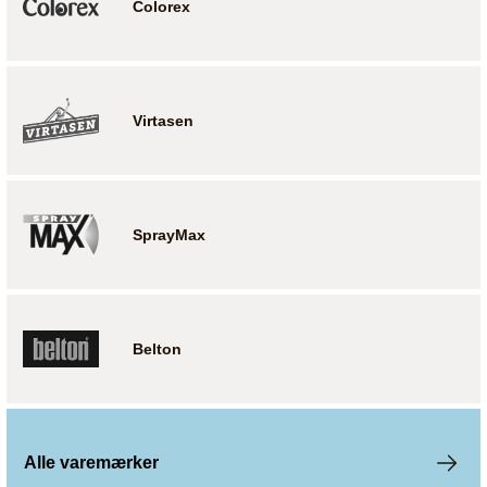
Colorex
Virtasen
SprayMax
Belton
Alle varemærker