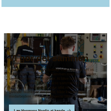
Vi gør det sammen
Når vi ser tilbage, ser vi tydeligt vejen, der har ført os
frem: vi gør det sammen. Sammen med vores kunder,
sammen med vores kolleger. At blive udfordret, finde
løsninger, udvikle sig og vokse sammen er lige så sjovt,
som det er meningsfuldt. Ikke altid nemt, men altid
givende. Måske er det derfor, både kunder og
medarbejdere vælger os og gerne bliver hos os længe.
Lær Hagmans Nordic at kende