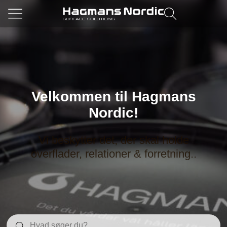
Velkommen til Hagmans
Nordic!
Vi beskytter det, der skal holde
overflader, relationer & forretning..
Search